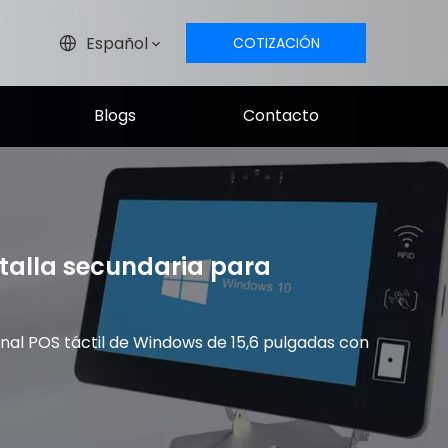
Español
COTIZACIÓN
GRATIS
Blogs
Contacto
ntalla secundaria para
inal POS táctil de Windows de 15,6 pulgadas con