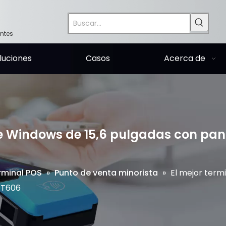
entes
luciones
Casos
Acerca de
 de Windows de 15,6 pulgadas con pa
rminal POS
»
Punto de venta minorista
»
El mejor term
 T606