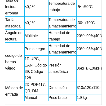
Tasa de
Temperatura de
lectura
≤0,1%
-5~+50°C
trabajo
errónea
Tarifa
Temperatura de
≤0,1%
-30~+70°C
atascada
almacenamiento
Ángulo de
Humedad de
Múltiple
20%~90%(40°C)
lectura
trabajo
Humedad de
Punto negro
20%~93%(40°C)
almacenamiento
código de
1D UPC,
barras
EAN, Código
Presión
válido
86kPa~106kPa
39, Código
atmosférica
128
2D PDF417,
Dimensión
310x120x110mm
Método de
QR, DM
entrada
Manual
Peso bruto
1,9 kg