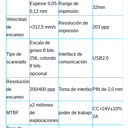
Espesor 0,05-
Rango de
32mm
0,12 mm
impresión
Velocidad
Resolución de
de
>312,5 mm/s
203 ppp
impresión
escaneo
Escala de
grises 8 bits
Tipo de
Interface de
256, colorido
USB2.0
scaneado
comunicación
8 bits
opcional
Resolución
de
200/400 ppp
Toma de interfaz
PIN de 2,0 mm
escaneo
≥2 millones
CC+24V±10%
MTBF
de
poder de trabajo
2A
exploraciones