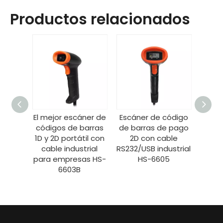
Productos relacionados
ódigo
El mejor escáner de
Escáner de código
El me
/2D de
códigos de barras
de barras de pago
códi
strial
1D y 2D portátil con
2D con cable
1D y 
a HS-
cable industrial
RS232/USB industrial
cab
go de
para empresas HS-
HS-6605
para 
pel y
6603B
a