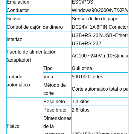
Emulación
ESC/POS
Conductor
Windows98/2000/NT/XP/Vist
Sensor
Sensor de fin de papel
Control de cajón de dinero
DC24V, 1A 6PIN Conector R
USB+RS-232/USB+Ethernet
Interfaz
USB+RS-232
Fuente de alimentación
AC100 ~240V ± 10%(incluido
(adaptador)
Tipo
Guillotina
cortador
Vida
500.000 cortes
automático
Método de
Corte automático total o parci
corte
Peso neto
1,3 kilos
Peso bruto
2,6 kilos
Dimensiones
Físico
de la