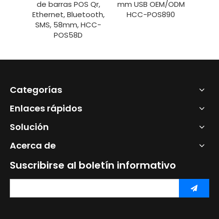
OS Qr,
mm USB OEM/ODM
2D HCC-POS58V
etooth,
HCC-POS890
USB/RS232 de 58
 HCC-
mm
D
Categorías
Enlaces rápidos
Solución
Acerca de
Suscribirse al boletín informativo