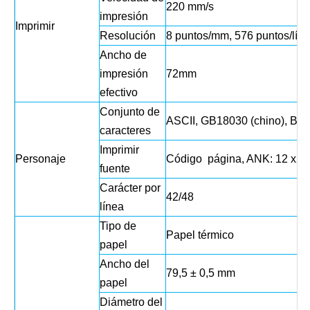
220 mm/s
impresión
Imprimir
Resolución
8 puntos/mm, 576 puntos/lín
Ancho de
impresión
72mm
efectivo
Conjunto de
ASCII, GB18030 (chino), BIG
caracteres
Imprimir
Personaje
Código página, ANK: 12 x24;
fuente
Carácter por
42/48
línea
Tipo de
Papel térmico
papel
Ancho del
79,5 ± 0,5 mm
papel
Diámetro del