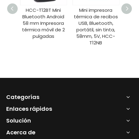
 Mini
Mini impresora
HCC-L51 Impresora
M
Android
térmica de recibos
de etiquetas
tér
resora
USB, Bluetooth,
térmica Bluetooth
US
il de 2
portátil, sin tinta,
móvil ESC/POS de
por
as
58mm, 5V, HCC-
203 ppp de 4
58
T12NB
pulgadas
Categorías
Enlaces rápidos
Solución
Acerca de