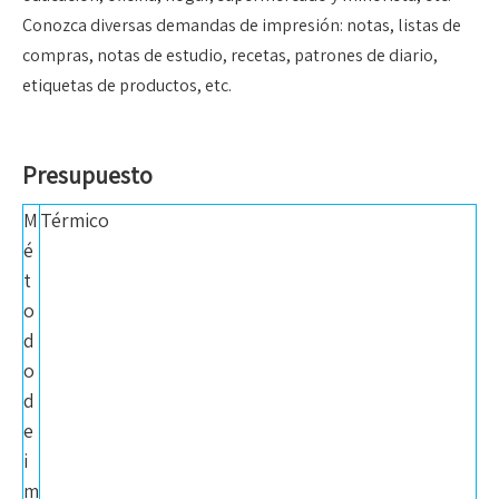
Conozca diversas demandas de impresión: notas, listas de
compras, notas de estudio, recetas, patrones de diario,
etiquetas de productos, etc.
Presupuesto
M
Térmico
é
t
o
d
o
d
e
i
m