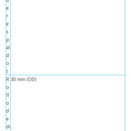
e
r
e
s
p
al
d
o
)
R
30 mm (OD)
o
ll
o
d
e
di